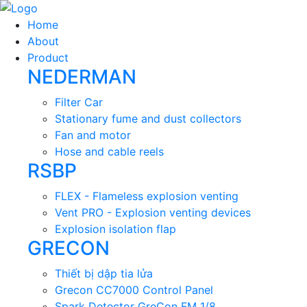
Home
About
Product
NEDERMAN
Filter Car
Stationary fume and dust collectors
Fan and motor
Hose and cable reels
RSBP
FLEX - Flameless explosion venting
Vent PRO - Explosion venting devices
Explosion isolation flap
GRECON
Thiết bị dập tia lửa
Grecon CC7000 Control Panel
Spark Detector GreCon FM 1/8