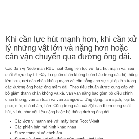
Khi cần lực hút mạnh hơn, khi cần xử
lý những vật lớn và nặng hơn hoặc
cần vận chuyển qua đường ống dài.
Các đơn vị Nederman RBU hoạt động liên tục với lực hút mạnh và hiệu
suất được duy trì. Đây là nguồn chân không hoàn hảo trong các hệ thống
lớn hơn, nơi cần chân không mạnh để cân bằng cho sự sụt áp lớn trong
các đường ống hoặc ống mềm dài. Theo tiêu chuẩn được cung cấp với
bộ giảm thanh chân không và xả, van vạn năng bao gồm bộ điều chỉnh
chân không, van an toàn và van xả ngược. Ứng dụng: làm sạch, loại bỏ
phoi, mài, chà nhám, hàn. Cũng trong các cài đặt cần thêm công suất
hút, ví dụ như vật liệu nặng hoặc hệ thống đường ống dài.
Các đơn vị mạnh mẽ với máy bơm Root V-belt
Các phiên bản mô hình khác nhau
Được trang bị vỏ cách âm
Được sử dụng khi cần thêm sức mạnh khai thác