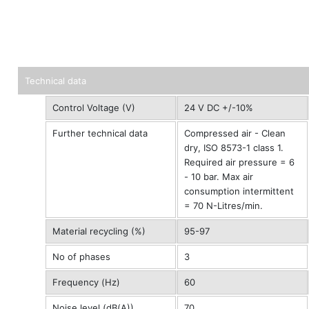
Technical data
Control Voltage (V)
24 V DC +/-10%
Further technical data
Compressed air - Clean
dry, ISO 8573-1 class 1.
Required air pressure = 6
- 10 bar. Max air
consumption intermittent
= 70 N-Litres/min.
Material recycling (%)
95-97
No of phases
3
Frequency (Hz)
60
Noise level (dB(A))
70