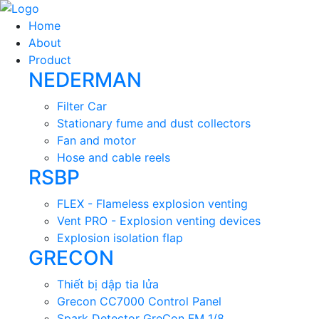
Home
About
Product
NEDERMAN
Filter Car
Stationary fume and dust collectors
Fan and motor
Hose and cable reels
RSBP
FLEX - Flameless explosion venting
Vent PRO - Explosion venting devices
Explosion isolation flap
GRECON
Thiết bị dập tia lửa
Grecon CC7000 Control Panel
Spark Detector GreCon FM 1/8